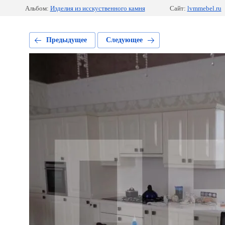
Альбом:
Изделия из исскуственного камня
Сайт:
lvmmebel.ru
Предыдущее
Следующее