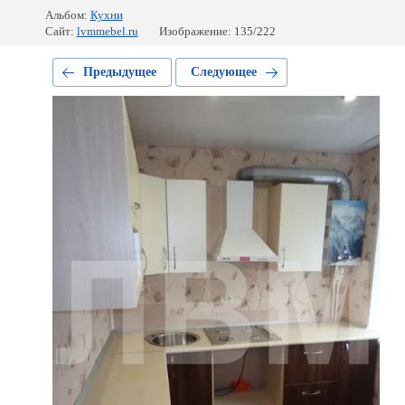
Альбом:
Кухни
Сайт:
lvmmebel.ru
Изображение: 135/222
Предыдущее
Следующее